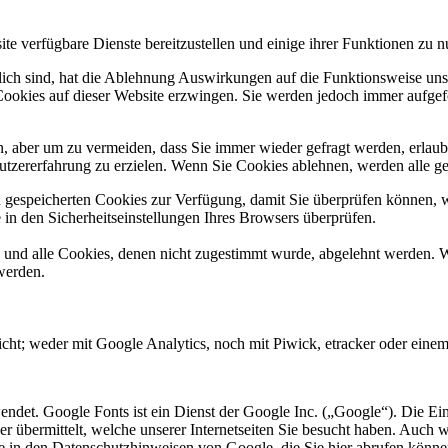
te verfügbare Dienste bereitzustellen und einige ihrer Funktionen zu n
rlich sind, hat die Ablehnung Auswirkungen auf die Funktionsweise uns
Cookies auf dieser Website erzwingen. Sie werden jedoch immer aufgef
, aber um zu vermeiden, dass Sie immer wieder gefragt werden, erlaube
utzererfahrung zu erzielen. Wenn Sie Cookies ablehnen, werden alle ge
n gespeicherten Cookies zur Verfügung, damit Sie überprüfen können, 
in den Sicherheitseinstellungen Ihres Browsers überprüfen.
d und alle Cookies, denen nicht zugestimmt wurde, abgelehnt werden. W
werden.
cht; weder mit Google Analytics, noch mit Piwick, etracker oder einem 
endet. Google Fonts ist ein Dienst der Google Inc. („Google“). Die Ein
 übermittelt, welche unserer Internetseiten Sie besucht haben. Auch 
ie in den Datenschutzhinweisen von Google, die Sie hier abrufen könne