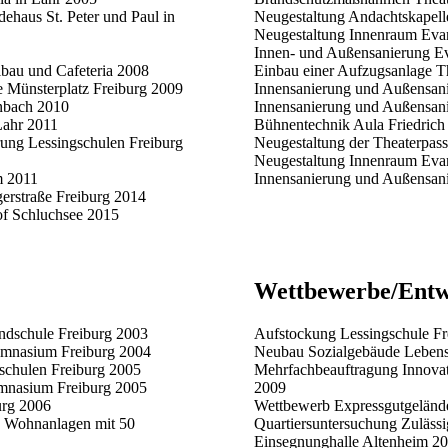
haus St. Peter und Paul in
Neugestaltung Andachtskapell
Neugestaltung Innenraum Eva
Innen- und Außensanierung Ev
lbau und Cafeteria 2008
Einbau einer Aufzugsanlage T
e Münsterplatz Freiburg 2009
Innensanierung und Außensan
nbach 2010
Innensanierung und Außensani
Lahr 2011
Bühnentechnik Aula Friedric
ung Lessingschulen Freiburg
Neugestaltung der Theaterpas
Neugestaltung Innenraum Eva
m 2011
Innensanierung und Außensani
rstraße Freiburg 2014
f Schluchsee 2015
Wettbewerbe/Entw
ndschule Freiburg 2003
Aufstockung Lessingschule Fr
mnasium Freiburg 2004
Neubau Sozialgebäude Lebensh
chulen Freiburg 2005
Mehrfachbeauftragung Innovat
nasium Freiburg 2005
2009
urg 2006
Wettbewerb Expressgutgelände
g Wohnanlagen mit 50
Quartiersuntersuchung Zuläss
Einsegnunghalle Altenheim 2