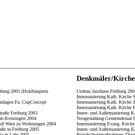
Denkmäler/Kirche
burg 2001 (Holzbaupreis
Umbau Jazzhaus Freiburg 20
Innensanierung Kath. Kirche
nlagen Fa. CupConcept
Innensanierung Kath. Kirche 
Innensanierung Kath. Kirche
raße Freiburg 2003
Innen- und Außensanierung K
in Kenzingen 2004
Neugestaltung Gemeindesaal
adt Wien zu Wohnungen 2004
Innensanierung Evang. Kirch
ße in Freiburg 2005
Innen- und Außensanierung Ka
ia in Lahr 2005
Brandschutzmaßnahmen Theat