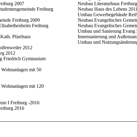
reiburg 2007
Neubau Literaturhaus Freibur
Studentengemeinde Freiburg
Neubau Haus des Lebens 201
Umbau Gewerbegebäude Reiff 
meinde Freiburg 2009
Neubau Evangelisches Gemei
lisabethenheim Freiburg
Neubau Evangelisches Gemei
Umbau und Sanierung Evang 
Kath. Pfarrhaus
Innensanierung und Außensani
Umbau und Nutzungsänderung 
olfenweiler 2012
urg 2012
ng Friedrich Gymnasium
g Wohnanlagen mit 50
g Wohnanlagen mit 120
m I Freiburg -2016
reiburg 2016