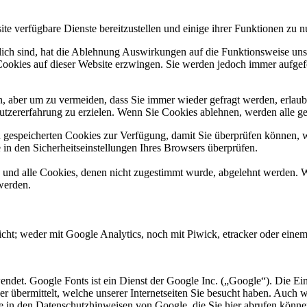
te verfügbare Dienste bereitzustellen und einige ihrer Funktionen zu n
rlich sind, hat die Ablehnung Auswirkungen auf die Funktionsweise uns
Cookies auf dieser Website erzwingen. Sie werden jedoch immer aufgef
, aber um zu vermeiden, dass Sie immer wieder gefragt werden, erlaube
utzererfahrung zu erzielen. Wenn Sie Cookies ablehnen, werden alle ge
n gespeicherten Cookies zur Verfügung, damit Sie überprüfen können, 
in den Sicherheitseinstellungen Ihres Browsers überprüfen.
d und alle Cookies, denen nicht zugestimmt wurde, abgelehnt werden. W
werden.
cht; weder mit Google Analytics, noch mit Piwick, etracker oder einem 
endet. Google Fonts ist ein Dienst der Google Inc. („Google“). Die Ein
 übermittelt, welche unserer Internetseiten Sie besucht haben. Auch 
ie in den Datenschutzhinweisen von Google, die Sie hier abrufen könne