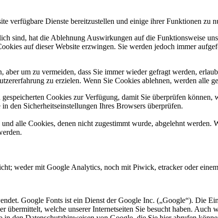
te verfügbare Dienste bereitzustellen und einige ihrer Funktionen zu n
rlich sind, hat die Ablehnung Auswirkungen auf die Funktionsweise uns
Cookies auf dieser Website erzwingen. Sie werden jedoch immer aufgef
, aber um zu vermeiden, dass Sie immer wieder gefragt werden, erlaube
utzererfahrung zu erzielen. Wenn Sie Cookies ablehnen, werden alle ge
n gespeicherten Cookies zur Verfügung, damit Sie überprüfen können, 
in den Sicherheitseinstellungen Ihres Browsers überprüfen.
d und alle Cookies, denen nicht zugestimmt wurde, abgelehnt werden. W
werden.
cht; weder mit Google Analytics, noch mit Piwick, etracker oder einem 
endet. Google Fonts ist ein Dienst der Google Inc. („Google“). Die Ein
 übermittelt, welche unserer Internetseiten Sie besucht haben. Auch 
ie in den Datenschutzhinweisen von Google, die Sie hier abrufen könne